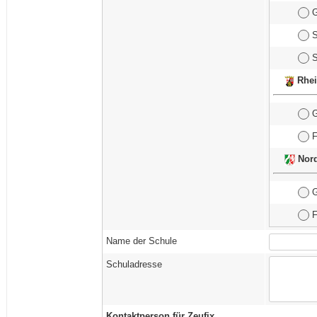
G
S
S
Rhei
G
F
Nord
G
F
Name der Schule
Schuladresse
Kontaktperson für Zeufix