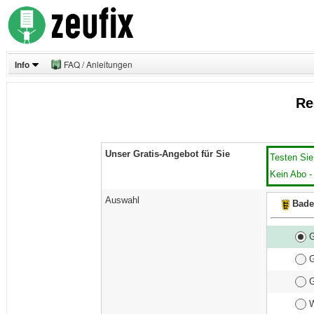
Info
FAQ / Anleitungen
Re
Unser Gratis-Angebot für Sie
Testen Sie
Kein Abo -
Auswahl
Bade
G
G
G
W