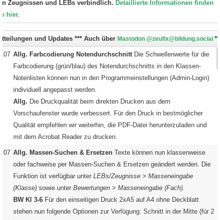
on Zeugnissen und LEBs verbindlich.
Detaillierte Informationen finden
ie hier.
itteilungen und Updates *** Auch über
**
Mastodon @zeufix@bildung.social
2.07.26
Allg. Farbcodierung Notendurchschnitt
Die Schwellenwerte für die
Farbcodierung (grün/blau) des Notendurchschnitts in den Klassen-
Notenlisten können nun in den Programmeinstellungen (Admin-Login)
individuell angepasst werden.
Allg.
Die Druckqualität beim direkten Drucken aus dem
Vorschaufenster wurde verbessert. Für den Druck in bestmöglicher
Qualität empfehlen wir weiterhin, die PDF-Datei herunterzuladen und
mit dem Acrobat Reader zu drucken.
6.07.26
Allg. Massen-Suchen & Ersetzen
Texte können nun klassenweise
oder fachweise per Massen-Suchen & Ersetzen geändert werden. Die
Funktion ist verfügbar unter
LEBs/Zeugnisse > Masseneingabe
(Klasse)
sowie unter
Bewertungen > Masseneingabe (Fach)
.
BW Kl 3-6
Für den einseitigen Druck 2xA5 auf A4 ohne Deckblatt
stehen nun folgende Optionen zur Verfügung: Schnitt in der Mitte (für 2