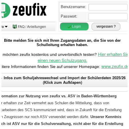
Benutzername:
Passwort:
nfo
FAQ / Anleitungen
Login
vergessen ?
Bitte melden Sie sich mit Ihren Zugangsdaten an, die Sie von der
Schulleitung erhalten haben.
Hier erhalten Sie
e möchten zeufix kostenlos und unverbindlich testen?
einen neuen Schulzugang.
www.zeufix.de
itere Informationen finden Sie auf unserer Homepage:
Infos zum Schuljahreswechsel und Import der Schülerdaten 2025/26
(Klick zum Aufklapen)
nformation zur Nutzung von zeufix vs. ASV in Baden-Württemberg
ir erhalten zur Zeit vermehrt aus Schulen die Mitteilung, dass von
itarbeitern des SCS kommuniziert wird, dass in Zukunft für die Erstellung
on Zeugnissen nur noch ASV verwendet werden dürfe.
Unserer Kenntnis
ach ist ASV nur für die Schulverwaltung, nicht aber für die Erstellung